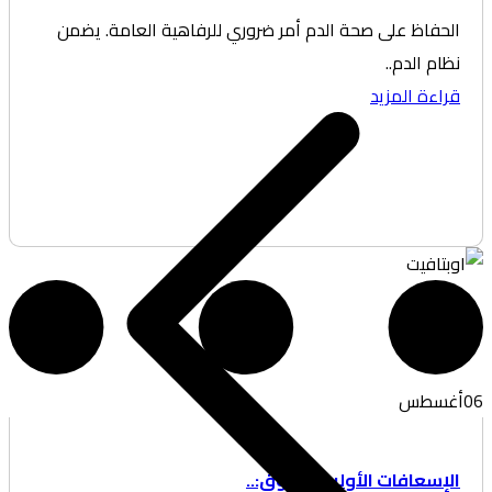
حفاظ على صحة الدم أمر ضروري للرفاهية العامة. يضمن
ام الدم..
اءة المزيد
غسطس
إسعافات الأولية للحروق:..