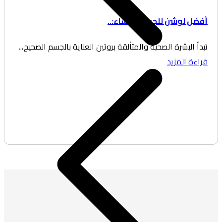
فضل لوشن للجسم للنساء:..
دأ البشرة الصحية والمتألقة بروتين العناية بالجسم الصحيح،..
اءة المزيد