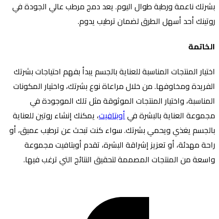
ك ناعمة ورطبة طوال اليوم. يعد دمج مرطب عالي الجودة في
ك أحد أسهل الطرق لضمان ترطيب يدوم.
تمة
ر المنتجات المناسبة للعناية بالجسم يبدأ بفهم احتياجات بشرتك
دة ومخاوفها. من خلال مراعاة نوع بشرتك، واختيار المكونات
سبة، واختيار المنتجات الموثوقة مثل تلك الموجودة في
عة العناية بالبشرة في
أوبتافيت
، يمكنك إنشاء روتين للعناية
سم يغذي ويحمي بشرتك. سواء كنت تبحث عن ترطيب عميق، أو
مهدئة، أو تعزيز إشراقة البشرة، تقدم أوبتافيت مجموعة
 من المنتجات المصممة لتحقيق النتائج التي ترغب فيها.