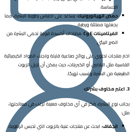
الحساسة.
حمض الهيالورونيك
: يساعد على احتباس رطوبة البشرة، مما
يجعلها ممتلئة ورطبة.
الفيتامينات
E
و
C
: مضادات أكسدة قوية تحمي البشرة من
الضرر البيئي.
منتجات تحتوي على روائح صناعية قليلة وتجنب المواد الكيميائية
ية مثل البارابين أو الكبريتات، حيث يمكن أن تزيل الزيوت
عية من البشرة وتسبب تهيجًا.
 نوع البشرة، فكر في أي مخاوف معينة ترغب في معالجتها،
الجفاف
: ابحث عن منتجات غنية بالزيوت التي تحبس الرطوبة،