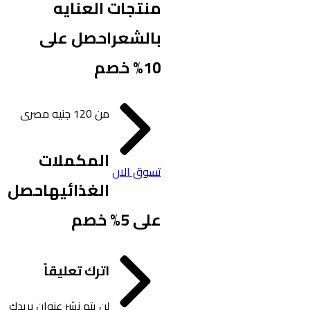
منتجات العنايه
بالشعر
احصل على
10% خصم
من 120 جنيه مصرى
المكملات
تسوق الان
الغذائيه
احصل
على 5% خصم
اترك تعليقاً
لن يتم نشر عنوان بريدك