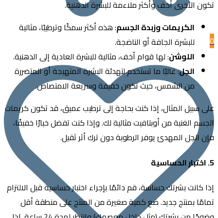
الأخرى أخف وأكثر ملاءمة للبشرة الدهنية.
الكريمات وزبدة الجسم
: هذه أكثر سمكًا وترطيبًا، مثالية
للبشرة الجافة أو الناضجة.
اللوشن
: لها قوام أخف، مثالية للبشرة العادية إلى الدهنية.
الجل
: غالبًا ما تستخدم لتهدئة البشرة المتهيجة أو المتضررة
من الشمس، حيث تكون خفيفة وسريعة الامتصاص.
بيل المثال، إذا كنت بحاجة إلى ترطيب عميق، قد تكون كريمات
 الغنية من أوبتافيت مثالية لك. وإذا كنت تفضل خيارًا خفيفًا،
لجل المهدئ يوفر الرطوبة دون ترك أثر ثقيل.
انت بشرتك حساسة، قم دائمًا بإجراء اختبار حساسية قبل الالتزام
ا بمنتج جديد. ضع كمية صغيرة من المنتج على منطقة أقل
وضوحًا من بشرتك (مثل داخل معصمك) وانتظر لمدة 24 ساعة. إذا