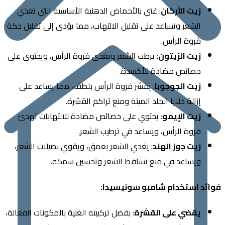
زيت الأركان
: غني بالأحماض الدهنية الأساسية التي تغذي
الشعر وتساعد على تقليل الالتهاب، مما يؤدي إلى تقليل حكة
فروة الرأس.
زيت الزيتون
: يرطب الشعر ويغذي فروة الرأس، ويحتوي على
خصائص مضادة للأكسدة.
زيت الجوجوبا
: يقشر فروة الرأس بلطف، مما يساعد على
إزالة خلايا الجلد الميتة ومنع تراكم القشرة.
زيت الإيمو
: يحتوي على خصائص مضادة للالتهابات تهدئ
فروة الرأس، ويساعد في ترطيب الشعر.
زيت جوز الهند
: يغذي الشعر بعمق، ويقوي بصيلات الشعر،
ويساعد في منع تساقط الشعر وتحسين سمكه.
د استخدام شامبو سونيسيدا:
يقضي على القشرة
: بفضل تركيبته الغنية بالمكونات الفعالة،