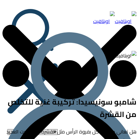
بو سونيسيدا: تركيبة غنية للتخلص
القشرة
عاني من مشاكل بفروة الرأس مثل القشرة؟ هل جربت العديد