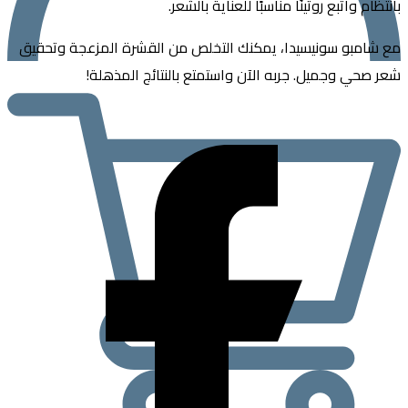
م واتبع روتينًا مناسبًا للعناية بالشعر.
امبو سونيسيدا، يمكنك التخلص من القشرة المزعجة وتحقيق
حي وجميل. جربه الآن واستمتع بالنتائج المذهلة!