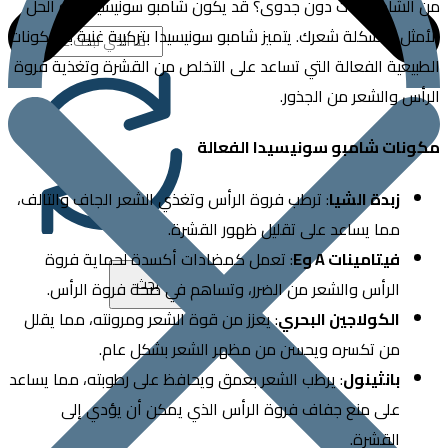
لشامبوهات دون جدوى؟ قد يكون شامبو سونيسيدا هو الحل
ل لمشكلة شعرك. يتميز شامبو سونيسيدا بتركيبة غنية بالمكونات
عية الفعالة التي تساعد على التخلص من القشرة وتغذية فروة
 والشعر من الجذور.
ات شامبو سونيسيدا الفعالة
زبدة الشيا
: ترطب فروة الرأس وتغذي الشعر الجاف والتالف،
مما يساعد على تقليل ظهور القشرة.
فيتامينات
A
و
E
: تعمل كمضادات أكسدة لحماية فروة
الرأس والشعر من الضرر، وتساهم في صحة فروة الرأس.
الكولاجين البحري
: يعزز من قوة الشعر ومرونته، مما يقلل
من تكسره ويحسن من مظهر الشعر بشكل عام.
بانثينول
: يرطب الشعر بعمق ويحافظ على رطوبته، مما يساعد
على منع جفاف فروة الرأس الذي يمكن أن يؤدي إلى
القشرة.